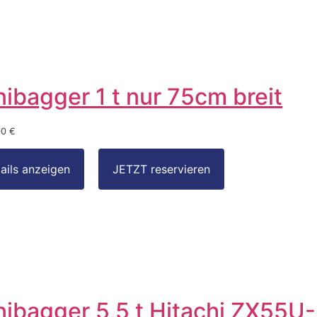
nibagger 1 t nur 75cm breit
00 €
nibagger 5,5 t Hitachi ZX55U