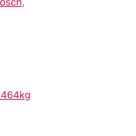
rosch,
 464kg