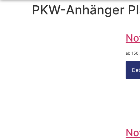
PKW-Anhänger Pl
No
ab 150
No