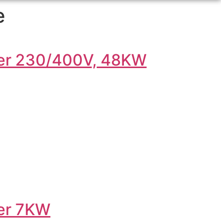
e
er 230/400V, 48KW
er 7KW