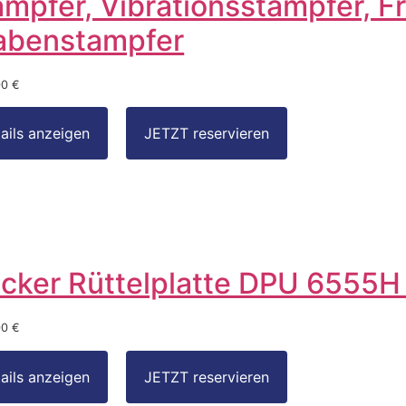
ampfer, Vibrationsstampfer, F
abenstampfer
00 €
cker Rüttelplatte DPU 6555H
00 €