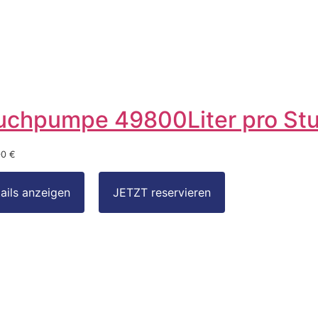
uchpumpe 49800Liter pro St
00 €