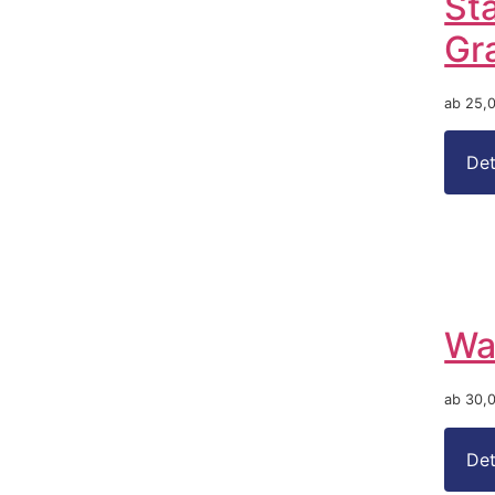
St
Gr
ab 25,
Wa
ab 30,